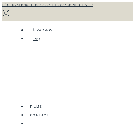
RÉSERVATIONS POUR 2026 ET 2027 OUVERTES ⟶
Aller
au
contenu
À PROPOS
FAQ
FILMS
CONTACT